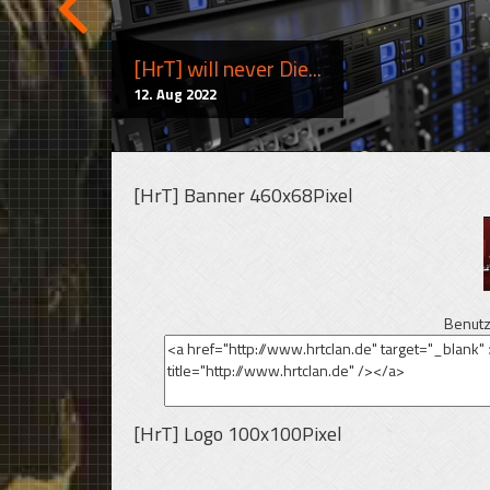
[HrT] will never Die...
12. Aug 2022
[HrT] Banner 460x68Pixel
Benutz
[HrT] Logo 100x100Pixel