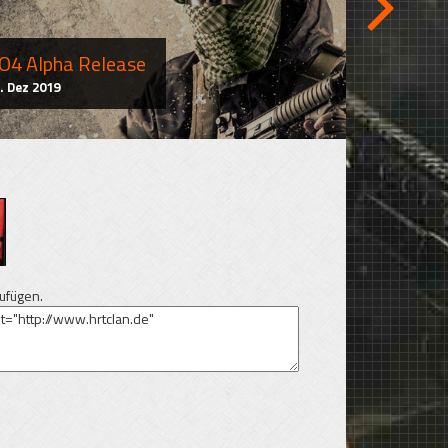
[HrT] be
O4 Alpha Release
06. Nov 2019
. Dez 2019
ufügen.