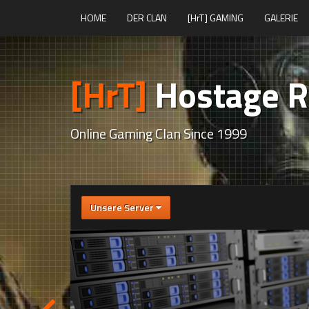
HOME
DER CLAN
[HrT] GAMING
GALERIE
[HrT]
Hostage R
Online Gaming Clan Since 1999
Unsere Server